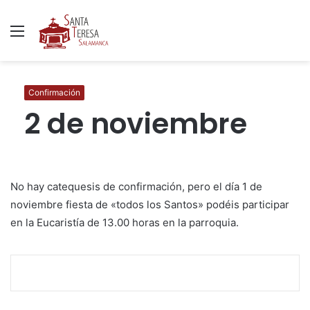
Menú
B
p
Confirmación
2 de noviembre
No hay catequesis de confirmación, pero el día 1 de
noviembre fiesta de «todos los Santos» podéis participar
en la Eucaristía de 13.00 horas en la parroquia.
F
T
W
C
I
a
w
h
o
m
c
i
a
m
p