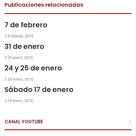
e
t
t
p
r
Publicaciones relacionadas
b
t
s
a
i
o
e
A
r
m
o
r
p
t
i
7 de febrero
k
p
i
r
r
4 febrero, 2015
p
31 de enero
o
r
29 enero, 2015
c
24 y 25 de enero
o
r
23 enero, 2015
r
e
Sábado 17 de enero
o
e
14 enero, 2015
l
e
c
CANAL YOUTUBE
t
r