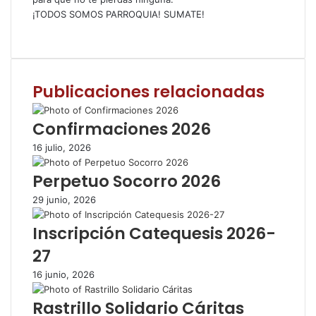
¡TODOS SOMOS PARROQUIA! SUMATE!
F
T
W
C
I
a
w
h
o
m
c
i
a
m
p
e
t
t
p
r
Publicaciones relacionadas
b
t
s
a
i
o
e
A
r
m
o
r
p
t
i
Confirmaciones 2026
k
p
i
r
16 julio, 2026
r
p
Perpetuo Socorro 2026
o
r
29 junio, 2026
c
o
Inscripción Catequesis 2026-
r
27
r
e
16 junio, 2026
o
e
Rastrillo Solidario Cáritas
l