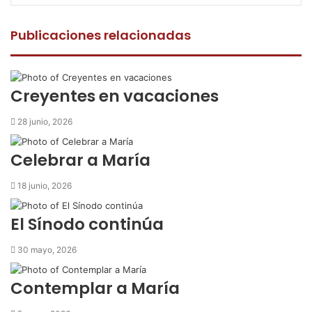
a
w
h
o
m
c
i
a
m
p
e
t
t
p
r
Publicaciones relacionadas
b
t
s
a
i
o
e
A
r
m
o
r
p
t
i
k
p
i
r
Creyentes en vacaciones
r
p
28 junio, 2026
o
r
Celebrar a María
c
o
18 junio, 2026
r
r
El Sínodo continúa
e
o
30 mayo, 2026
e
l
e
Contemplar a María
c
t