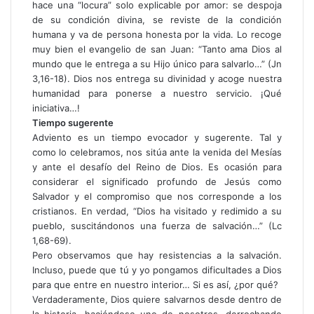
hace una “locura” solo explicable por amor: se despoja
de su condición divina, se reviste de la condición
humana y va de persona honesta por la vida. Lo recoge
muy bien el evangelio de san Juan: “Tanto ama Dios al
mundo que le entrega a su Hijo único para salvarlo…” (Jn
3,16-18). Dios nos entrega su divinidad y acoge nuestra
humanidad para ponerse a nuestro servicio. ¡Qué
iniciativa…!
Tiempo sugerente
Adviento es un tiempo evocador y sugerente. Tal y
como lo celebramos, nos sitúa ante la venida del Mesías
y ante el desafío del Reino de Dios. Es ocasión para
considerar el significado profundo de Jesús como
Salvador y el compromiso que nos corresponde a los
cristianos. En verdad, “Dios ha visitado y redimido a su
pueblo, suscitándonos una fuerza de salvación…” (Lc
1,68-69).
Pero observamos que hay resistencias a la salvación.
Incluso, puede que tú y yo pongamos dificultades a Dios
para que entre en nuestro interior… Si es así, ¿por qué?
Verdaderamente, Dios quiere salvarnos desde dentro de
la historia, haciéndose uno de nosotros, derrochando