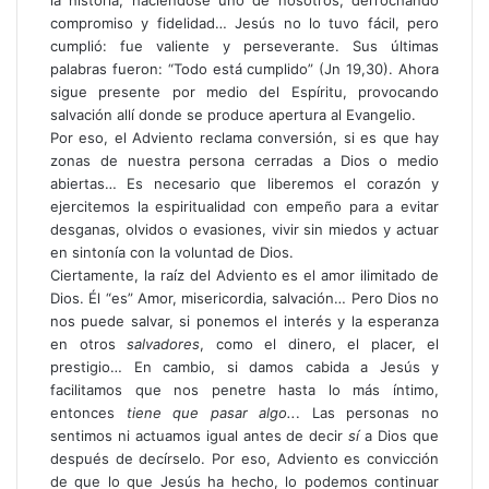
compromiso y fidelidad… Jesús no lo tuvo fácil, pero
cumplió: fue valiente y perseverante. Sus últimas
palabras fueron: “Todo está cumplido” (Jn 19,30). Ahora
sigue presente por medio del Espíritu, provocando
salvación allí donde se produce apertura al Evangelio.
Por eso, el Adviento reclama conversión, si es que hay
zonas de nuestra persona cerradas a Dios o medio
abiertas… Es necesario que liberemos el corazón y
ejercitemos la espiritualidad con empeño para a evitar
desganas, olvidos o evasiones, vivir sin miedos y actuar
en sintonía con la voluntad de Dios.
Ciertamente, la raíz del Adviento es el amor ilimitado de
Dios. Él “es” Amor, misericordia, salvación… Pero Dios no
nos puede salvar, si ponemos el interés y la esperanza
en otros
salvadores
, como el dinero, el placer, el
prestigio… En cambio, si damos cabida a Jesús y
facilitamos que nos penetre hasta lo más íntimo,
entonces
tiene que pasar algo..
. Las personas no
sentimos ni actuamos igual antes de decir
sí
a Dios que
después de decírselo. Por eso, Adviento es convicción
de que lo que Jesús ha hecho, lo podemos continuar