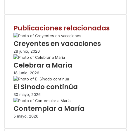
F
T
W
C
I
a
w
h
o
m
c
i
a
m
p
e
t
t
p
r
Publicaciones relacionadas
b
t
s
a
i
o
e
A
r
m
o
r
p
t
i
Creyentes en vacaciones
k
p
i
r
28 junio, 2026
r
p
Celebrar a María
o
r
18 junio, 2026
c
o
El Sínodo continúa
r
r
30 mayo, 2026
e
Contemplar a María
o
e
5 mayo, 2026
l
e
c