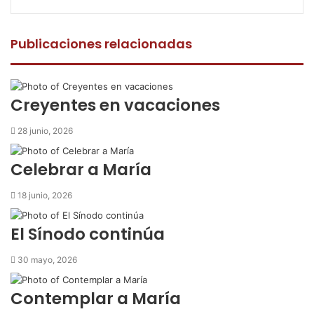
a
w
h
o
m
c
i
a
m
p
e
t
t
p
r
Publicaciones relacionadas
b
t
s
a
i
o
e
A
r
m
o
r
p
t
i
k
p
i
r
Creyentes en vacaciones
r
p
28 junio, 2026
o
r
Celebrar a María
c
o
18 junio, 2026
r
r
El Sínodo continúa
e
o
30 mayo, 2026
e
l
e
Contemplar a María
c