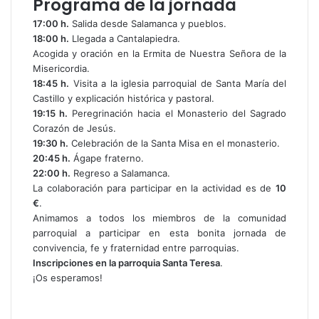
Programa de la jornada
17:00 h.
Salida desde Salamanca y pueblos.
18:00 h.
Llegada a Cantalapiedra.
Acogida y oración en la Ermita de Nuestra Señora de la
Misericordia.
18:45 h.
Visita a la iglesia parroquial de Santa María del
Castillo y explicación histórica y pastoral.
19:15 h.
Peregrinación hacia el Monasterio del Sagrado
Corazón de Jesús.
19:30 h.
Celebración de la Santa Misa en el monasterio.
20:45 h.
Ágape fraterno.
22:00 h.
Regreso a Salamanca.
La colaboración para participar en la actividad es de
10
€
.
Animamos a todos los miembros de la comunidad
parroquial a participar en esta bonita jornada de
convivencia, fe y fraternidad entre parroquias.
Inscripciones en la parroquia Santa Teresa
.
¡Os esperamos!
F
T
W
C
I
a
w
h
o
m