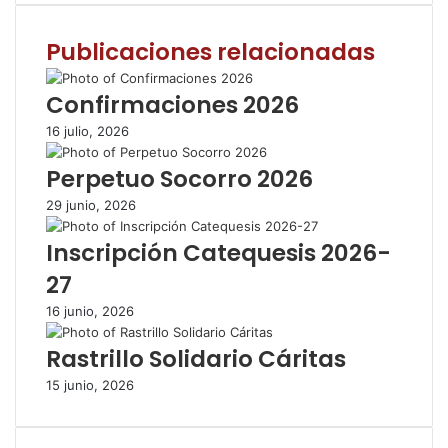
c
i
a
m
p
e
t
t
p
r
Publicaciones relacionadas
b
t
s
a
i
o
e
A
r
m
o
r
p
t
i
Confirmaciones 2026
k
p
i
r
16 julio, 2026
r
p
Perpetuo Socorro 2026
o
r
29 junio, 2026
c
o
Inscripción Catequesis 2026-
r
27
r
e
16 junio, 2026
o
e
Rastrillo Solidario Cáritas
l
e
15 junio, 2026
c
t
r