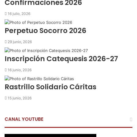
Confirmaciones 2026
r
p
16 julio, 2026
o
r
Perpetuo Socorro 2026
c
o
29 junio, 2026
r
r
Inscripción Catequesis 2026-27
e
o
16 junio, 2026
e
l
e
Rastrillo Solidario Cáritas
c
t
15 junio, 2026
r
ó
n
CANAL YOUTUBE
i
c
o