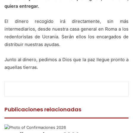
quiera entregar.
El dinero recogido irá directamente, sin más
intermediarios, desde nuestra casa general en Roma a los
redentoristas de Ucrania. Serán ellos los encargados de
distribuir nuestras ayudas.
Junto al dinero, pedimos a Dios que la paz llegue pronto a
aquellas tierras.
F
T
W
C
I
a
w
h
o
m
c
i
a
m
p
e
t
t
p
r
Publicaciones relacionadas
b
t
s
a
i
o
e
A
r
m
o
r
p
t
i
k
p
i
r