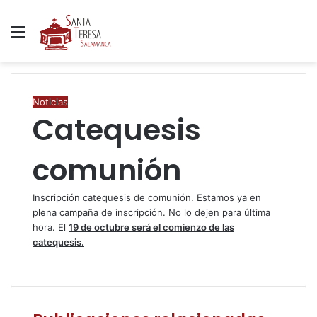
Menú
B
p
Noticias
Catequesis
comunión
Inscripción catequesis de comunión. Estamos ya en
plena campaña de inscripción. No lo dejen para última
hora. El
19 de octubre será el comienzo de las
catequesis.
F
T
W
C
I
a
w
h
o
m
c
i
a
m
p
e
t
t
p
r
b
t
s
a
i