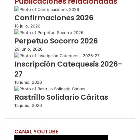
Publicaciones relacionadas
o
e
A
r
m
o
r
p
t
i
Confirmaciones 2026
k
p
i
r
16 julio, 2026
r
p
Perpetuo Socorro 2026
o
r
29 junio, 2026
c
o
Inscripción Catequesis 2026-
r
27
r
e
16 junio, 2026
o
e
Rastrillo Solidario Cáritas
l
e
15 junio, 2026
c
t
r
CANAL YOUTUBE
ó
n