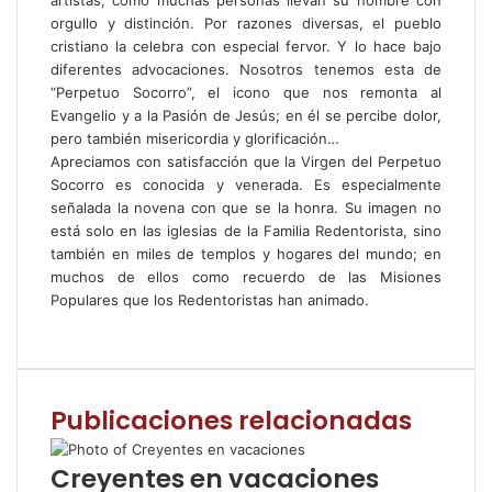
orgullo y distinción. Por razones diversas, el pueblo
cristiano la celebra con especial fervor. Y lo hace bajo
diferentes advocaciones. Nosotros tenemos esta de
“Perpetuo Socorro”, el icono que nos remonta al
Evangelio y a la Pasión de Jesús; en él se percibe dolor,
pero también misericordia y glorificación…
Apreciamos con satisfacción que la Virgen del Perpetuo
Socorro es conocida y venerada. Es especialmente
señalada la novena con que se la honra. Su imagen no
está solo en las iglesias de la Familia Redentorista, sino
también en miles de templos y hogares del mundo; en
muchos de ellos como recuerdo de las Misiones
Populares que los Redentoristas han animado.
F
T
W
C
I
a
w
h
o
m
c
i
a
m
p
e
t
t
p
r
Publicaciones relacionadas
b
t
s
a
i
o
e
A
r
m
o
r
p
t
i
Creyentes en vacaciones
k
p
i
r