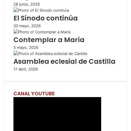
28 junio, 2026
r
p
El Sínodo continúa
o
r
30 mayo, 2026
c
o
Contemplar a María
r
r
5 mayo, 2026
e
Asamblea eclesial de Castilla
o
e
17 abril, 2026
l
e
c
t
CANAL YOUTUBE
r
ó
n
i
c
o