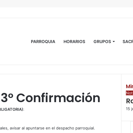
PARROQUIA
HORARIOS
GRUPOS
SAC
Mi
 3º Confirmación
C
Not
Ra
e
r
15 
LIGATORIA)
:
r
a
r
les, avisar al apuntarse en el despacho parroquial.