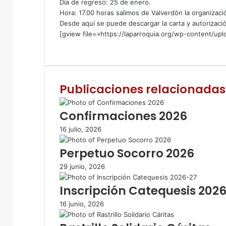
Día de regreso: 25 de enero.
Hora: 17.00 horas salimos de Valverdón la organiza
Desde aquí se puede descargar la carta y autorizaci
[gview file=»https://laparroquia.org/wp-content/upl
F
T
W
C
I
a
w
h
o
m
c
i
a
m
p
e
t
t
p
r
Publicaciones relacionadas
b
t
s
a
i
o
e
A
r
m
o
r
p
t
i
Confirmaciones 2026
k
p
i
r
16 julio, 2026
r
p
Perpetuo Socorro 2026
o
r
29 junio, 2026
c
o
Inscripción Catequesis 202
r
r
16 junio, 2026
e
o