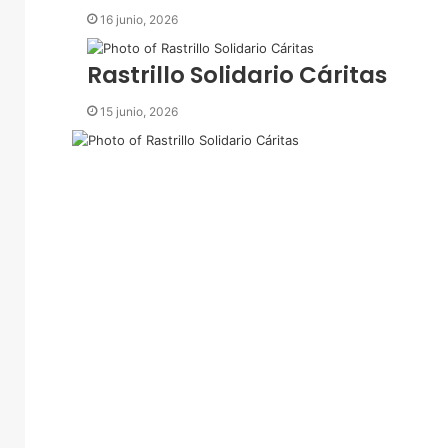
e
16 junio, 2026
l
e
c
Rastrillo Solidario Cáritas
t
r
15 junio, 2026
ó
n
i
c
o