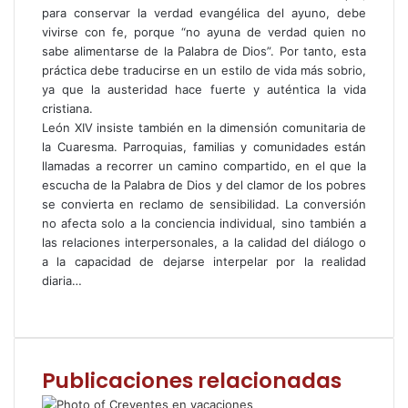
para conservar la verdad evangélica del ayuno, debe
vivirse con fe, porque “no ayuna de verdad quien no
sabe alimentarse de la Palabra de Dios”. Por tanto, esta
práctica debe traducirse en un estilo de vida más sobrio,
ya que la austeridad hace fuerte y auténtica la vida
cristiana.
León XIV insiste también en la dimensión comunitaria de
la Cuaresma. Parroquias, familias y comunidades están
llamadas a recorrer un camino compartido, en el que la
escucha de la Palabra de Dios y del clamor de los pobres
se convierta en reclamo de sensibilidad. La conversión
no afecta solo a la conciencia individual, sino también a
las relaciones interpersonales, a la calidad del diálogo o
a la capacidad de dejarse interpelar por la realidad
diaria…
F
T
W
C
I
a
w
h
o
m
c
i
a
m
p
e
t
t
p
r
Publicaciones relacionadas
b
t
s
a
i
o
e
A
r
m