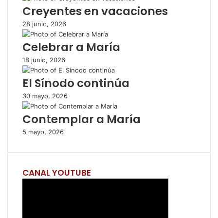
o
r
p
t
i
Creyentes en vacaciones
k
p
i
r
28 junio, 2026
r
p
Celebrar a María
o
r
18 junio, 2026
c
o
El Sínodo continúa
r
r
30 mayo, 2026
e
Contemplar a María
o
e
5 mayo, 2026
l
e
c
t
CANAL YOUTUBE
r
ó
n
i
c