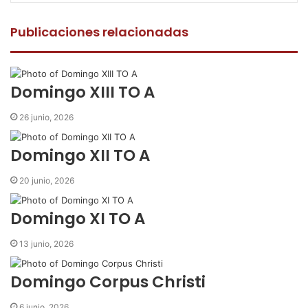
c
i
a
m
p
e
t
t
p
r
Publicaciones relacionadas
b
t
s
a
i
o
e
A
r
m
o
r
p
t
i
k
p
i
r
Domingo XIII TO A
r
p
26 junio, 2026
o
r
Domingo XII TO A
c
o
20 junio, 2026
r
r
Domingo XI TO A
e
o
13 junio, 2026
e
l
e
Domingo Corpus Christi
c
t
6 junio, 2026