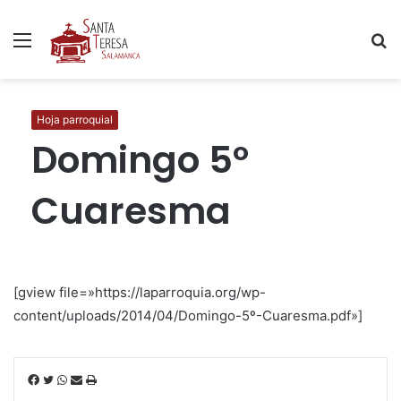
Menú
B
p
Hoja parroquial
Domingo 5º
Cuaresma
[gview file=»https://laparroquia.org/wp-
content/uploads/2014/04/Domingo-5º-Cuaresma.pdf»]
F
T
W
C
I
a
w
h
o
m