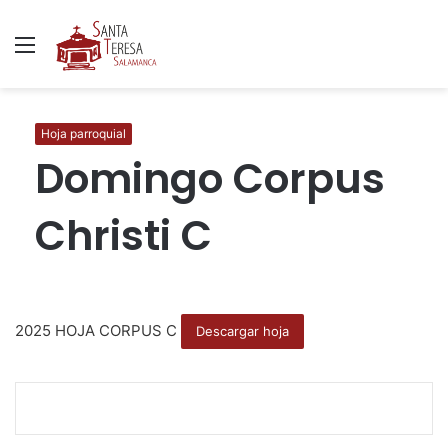
Menú
B
p
Hoja parroquial
Domingo Corpus
Christi C
2025 HOJA CORPUS C
Descargar hoja
F
T
W
C
I
a
w
h
o
m