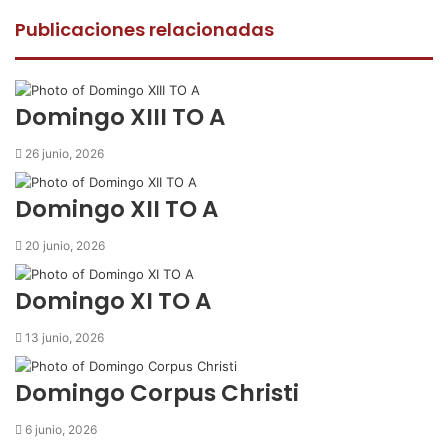
c
i
a
m
p
e
t
t
p
r
Publicaciones relacionadas
b
t
s
a
i
o
e
A
r
m
o
r
p
t
i
k
p
i
r
Domingo XIII TO A
r
p
26 junio, 2026
o
r
Domingo XII TO A
c
o
20 junio, 2026
r
r
Domingo XI TO A
e
o
13 junio, 2026
e
l
e
Domingo Corpus Christi
c
t
6 junio, 2026
r