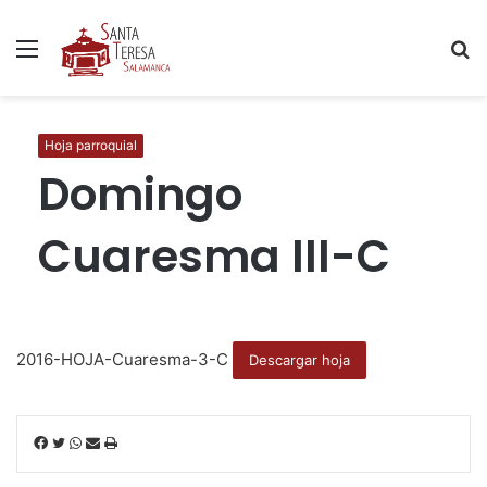
Menú
B
p
Hoja parroquial
Domingo
Cuaresma III-C
2016-HOJA-Cuaresma-3-C
Descargar hoja
F
T
W
C
I
a
w
h
o
m