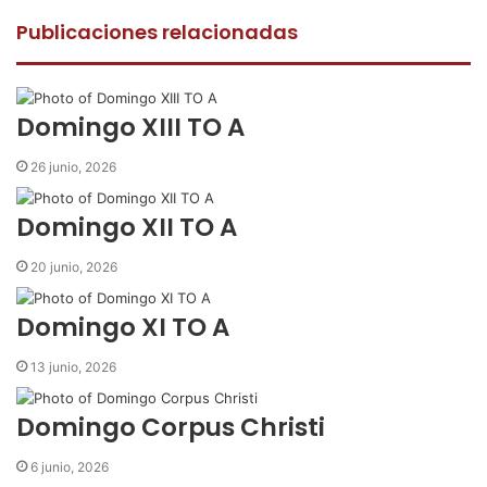
c
i
a
m
p
e
t
t
p
r
Publicaciones relacionadas
b
t
s
a
i
o
e
A
r
m
o
r
p
t
i
k
p
i
r
Domingo XIII TO A
r
p
26 junio, 2026
o
r
Domingo XII TO A
c
o
20 junio, 2026
r
r
Domingo XI TO A
e
o
13 junio, 2026
e
l
e
Domingo Corpus Christi
c
t
6 junio, 2026
r