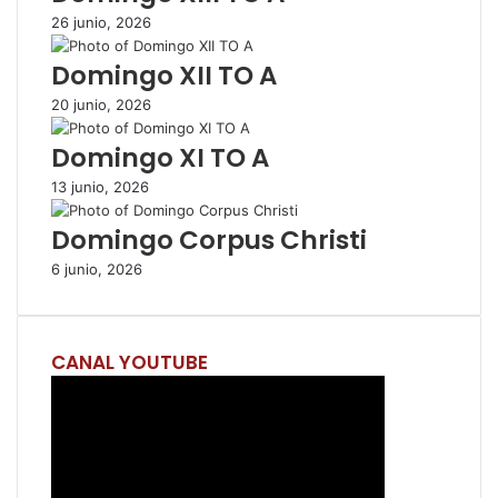
26 junio, 2026
r
p
Domingo XII TO A
o
r
20 junio, 2026
c
o
Domingo XI TO A
r
r
13 junio, 2026
e
Domingo Corpus Christi
o
e
6 junio, 2026
l
e
c
t
CANAL YOUTUBE
r
ó
n
i
c
o