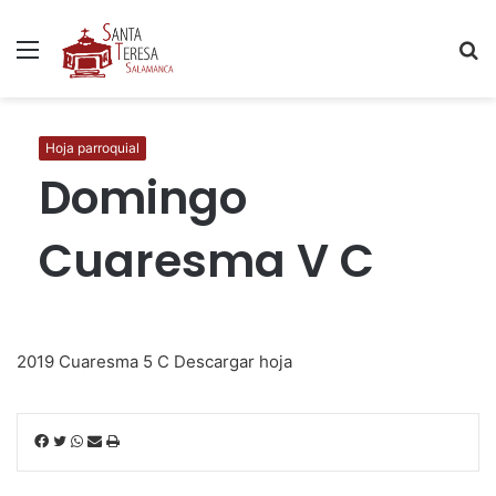
Menú
B
p
Hoja parroquial
Domingo
Cuaresma V C
2019 Cuaresma 5 C
Descargar hoja
F
T
W
C
I
a
w
h
o
m
c
i
a
m
p