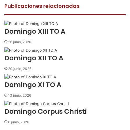
e
t
t
p
r
Publicaciones relacionadas
b
t
s
a
i
o
e
A
r
m
o
r
p
t
i
k
p
i
r
Domingo XIII TO A
r
p
26 junio, 2026
o
r
Domingo XII TO A
c
o
20 junio, 2026
r
r
Domingo XI TO A
e
o
13 junio, 2026
e
l
e
Domingo Corpus Christi
c
t
6 junio, 2026
r