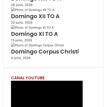
26 junio, 2026
r
p
Domingo XII TO A
o
r
20 junio, 2026
c
o
Domingo XI TO A
r
r
13 junio, 2026
e
Domingo Corpus Christi
o
e
6 junio, 2026
l
e
c
t
CANAL YOUTUBE
r
ó
n
i
c
o