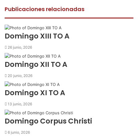
c
i
a
m
p
e
t
t
p
r
Publicaciones relacionadas
b
t
s
a
i
o
e
A
r
m
o
r
p
t
i
k
p
i
r
Domingo XIII TO A
r
p
26 junio, 2026
o
r
Domingo XII TO A
c
o
20 junio, 2026
r
r
Domingo XI TO A
e
o
13 junio, 2026
e
l
e
Domingo Corpus Christi
c
t
6 junio, 2026
r