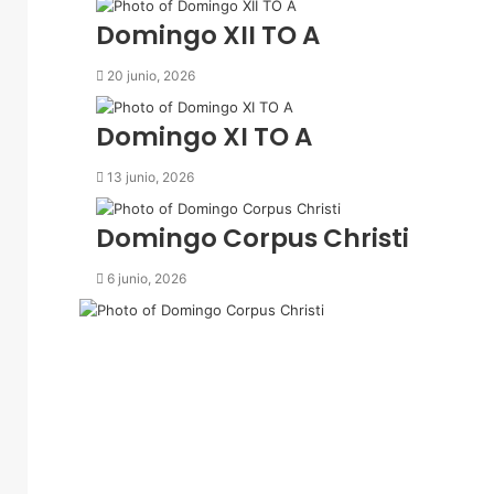
c
Domingo XII TO A
o
r
20 junio, 2026
r
e
Domingo XI TO A
o
e
13 junio, 2026
l
e
c
Domingo Corpus Christi
t
r
6 junio, 2026
ó
n
i
c
o