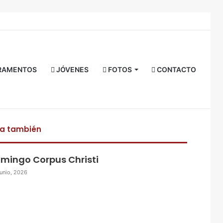
Facebook
Twitter
YouTube
Instagram
RSS
Acceso
Buscar
por
RAMENTOS
JÓVENES
FOTOS
CONTACTO
ra también
mingo Corpus Christi
junio, 2026