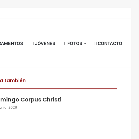
Facebook
Twitter
YouTube
Instagram
RSS
Acceso
Buscar
por
RAMENTOS
JÓVENES
FOTOS
CONTACTO
ra también
mingo Corpus Christi
junio, 2026