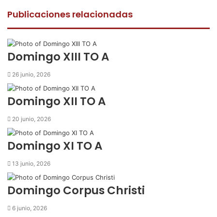
c
i
a
m
p
e
t
t
p
r
Publicaciones relacionadas
b
t
s
a
i
o
e
A
r
m
o
r
p
t
i
k
p
i
r
Domingo XIII TO A
r
p
26 junio, 2026
o
r
Domingo XII TO A
c
o
20 junio, 2026
r
r
Domingo XI TO A
e
o
13 junio, 2026
e
l
e
Domingo Corpus Christi
c
t
6 junio, 2026
r