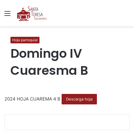
Menú
B
p
Hoja parroquial
Domingo IV
Cuaresma B
2024 HOJA CUAREMA 4 B
Descarga hoja
F
T
W
C
I
a
w
h
o
m