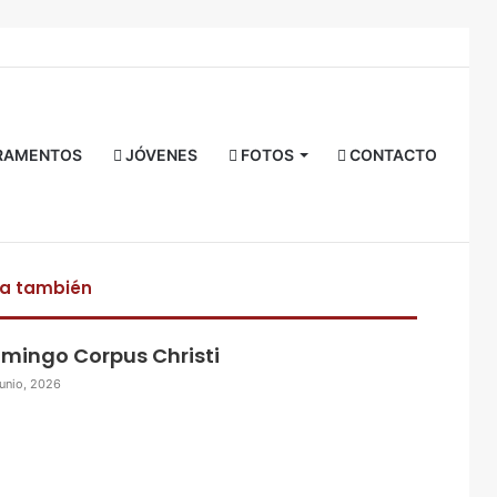
Facebook
Twitter
YouTube
Instagram
RSS
Acceso
Buscar
por
RAMENTOS
JÓVENES
FOTOS
CONTACTO
ra también
mingo Corpus Christi
junio, 2026