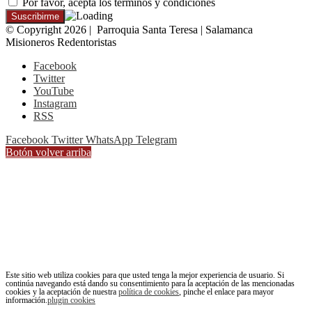
Por favor, acepta los términos y condiciones
© Copyright 2026 | Parroquia Santa Teresa | Salamanca
Misioneros Redentoristas
Facebook
Twitter
YouTube
Instagram
RSS
Facebook
Twitter
WhatsApp
Telegram
Botón volver arriba
Este sitio web utiliza cookies para que usted tenga la mejor experiencia de usuario. Si
continúa navegando está dando su consentimiento para la aceptación de las mencionadas
cookies y la aceptación de nuestra
política de cookies
, pinche el enlace para mayor
información.
plugin cookies