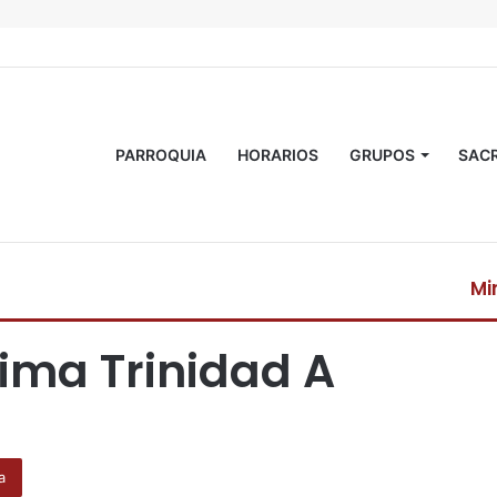
PARROQUIA
HORARIOS
GRUPOS
SAC
Mi
C
e
ima Trinidad A
r
r
a
r
a