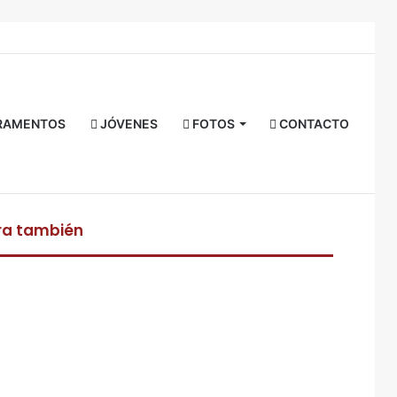
Facebook
Twitter
YouTube
Instagram
RSS
Acceso
Buscar
por
RAMENTOS
JÓVENES
FOTOS
CONTACTO
ra también