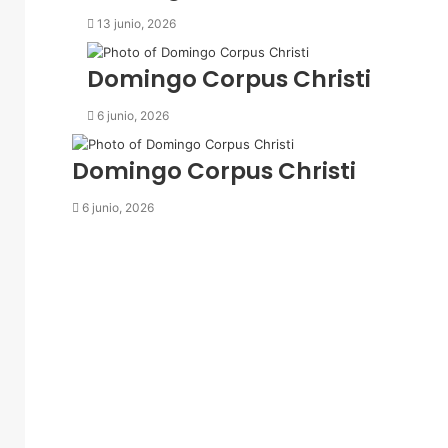
e
13 junio, 2026
l
e
c
Domingo Corpus Christi
t
r
6 junio, 2026
ó
n
Domingo Corpus Christi
i
c
6 junio, 2026
o