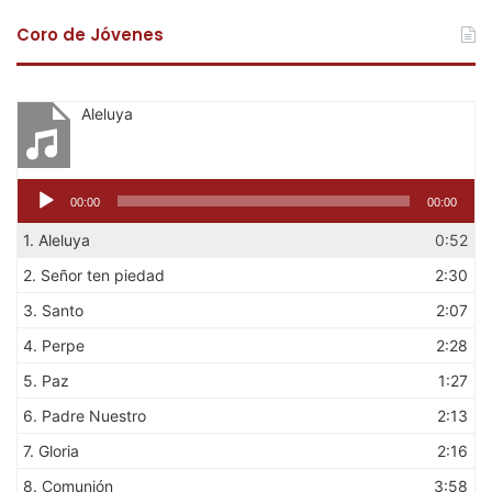
Coro de Jóvenes
Aleluya
Reproductor
00:00
00:00
de
audio
1.
Aleluya
0:52
2.
Señor ten piedad
2:30
3.
Santo
2:07
4.
Perpe
2:28
5.
Paz
1:27
6.
Padre Nuestro
2:13
7.
Gloria
2:16
8.
Comunión
3:58