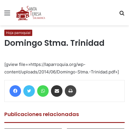
Menú
B
p
Hoja parroquial
Domingo Stma. Trinidad
[gview file=»https://laparroquia.org/wp-
content/uploads/2014/06/Domingo-Stma.-Trinidad.pdf»]
Facebook
Twitter
WhatsApp
Compartir por correo electrónico
Imprimir
Publicaciones relacionadas