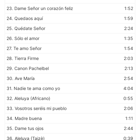
23.
Dame Señor un corazón feliz
1:52
24.
Quedaos aquí
1:59
25.
Quédate Señor
2:24
26.
Sólo el amor
1:35
27.
Te amo Señor
1:54
28.
Tierra Firme
2:03
29.
Canon Pachelbel
2:13
30.
Ave María
2:54
31.
Nadie te ama como yo
4:04
32.
Aleluya (Africano)
0:55
33.
Vosotros seréis mi pueblo
2:06
34.
Madre buena
1:11
35.
Dame tus ojos
2:44
36.
Aleluya (Taizè)
0:39