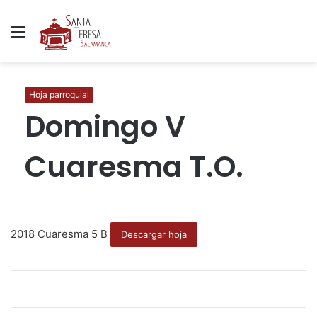
Menú
B
p
Hoja parroquial
Domingo V
Cuaresma T.O.
2018 Cuaresma 5 B
Descargar hoja
F
T
W
C
I
a
w
h
o
m