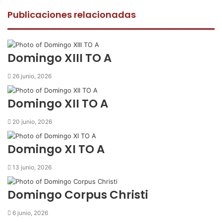
c
i
a
m
p
e
t
t
p
r
Publicaciones relacionadas
b
t
s
a
i
o
e
A
r
m
o
r
p
t
i
k
p
i
r
Domingo XIII TO A
r
p
26 junio, 2026
o
r
Domingo XII TO A
c
o
20 junio, 2026
r
r
Domingo XI TO A
e
o
13 junio, 2026
e
l
e
Domingo Corpus Christi
c
t
6 junio, 2026
r