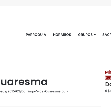
PARROQUIA
HORARIOS
GRUPOS
SAC
Mi
Cuaresma
C
Hoj
D
e
r
6 j
ploads/2015/03/Domingo-V-de-Cuaresma.pdf»]
r
a
r