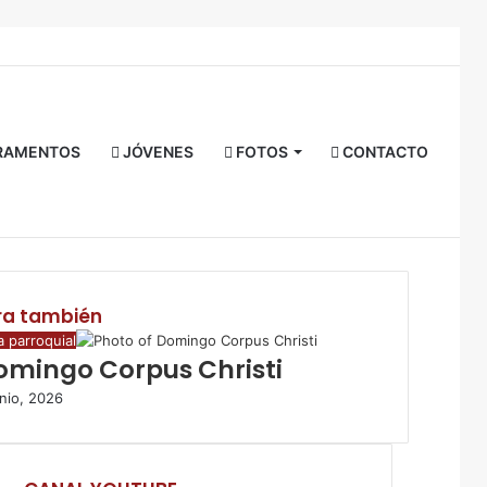
Facebook
Twitter
YouTube
Instagram
RSS
Acceso
Buscar
por
RAMENTOS
JÓVENES
FOTOS
CONTACTO
ra también
a parroquial
omingo Corpus Christi
unio, 2026