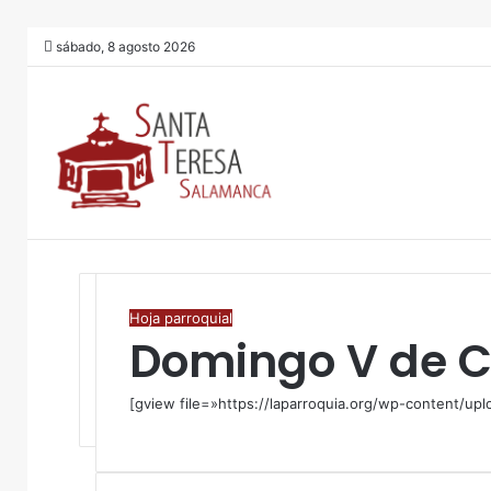
sábado, 8 agosto 2026
Hoja parroquial
Domingo V de 
[gview file=»https://laparroquia.org/wp-content/u
F
T
W
C
I
a
w
h
o
m
c
i
a
m
p