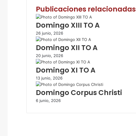
e
t
t
p
r
Publicaciones relacionadas
b
t
s
a
i
o
e
A
r
m
o
r
p
t
i
Domingo XIII TO A
k
p
i
r
26 junio, 2026
r
p
Domingo XII TO A
o
r
20 junio, 2026
c
o
Domingo XI TO A
r
r
13 junio, 2026
e
Domingo Corpus Christi
o
e
6 junio, 2026
l
e
c
t
r
ó