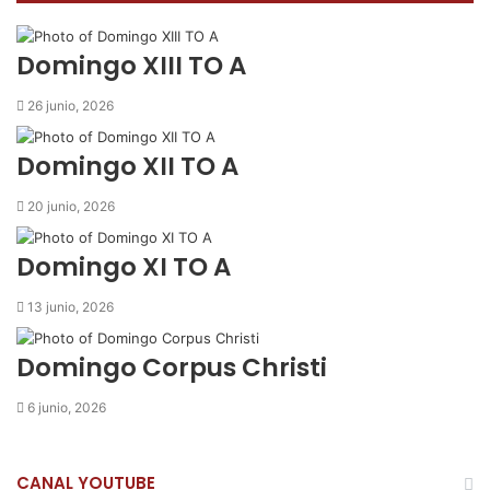
o
e
A
r
m
o
r
p
t
i
k
p
i
r
Domingo XIII TO A
r
p
26 junio, 2026
o
r
Domingo XII TO A
c
o
20 junio, 2026
r
r
Domingo XI TO A
e
o
13 junio, 2026
e
l
e
Domingo Corpus Christi
c
t
6 junio, 2026
r
ó
n
CANAL YOUTUBE