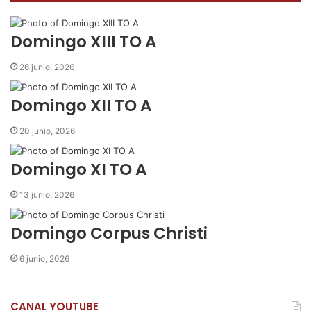
o
e
A
r
m
o
r
p
t
i
k
p
i
r
Domingo XIII TO A
r
p
26 junio, 2026
o
r
Domingo XII TO A
c
o
20 junio, 2026
r
r
Domingo XI TO A
e
o
13 junio, 2026
e
l
e
Domingo Corpus Christi
c
t
6 junio, 2026
r
ó
n
CANAL YOUTUBE