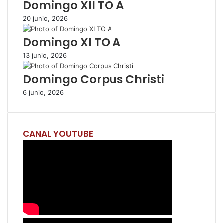
Domingo XII TO A
o
r
20 junio, 2026
c
o
Domingo XI TO A
r
r
13 junio, 2026
e
Domingo Corpus Christi
o
e
6 junio, 2026
l
e
c
t
CANAL YOUTUBE
r
ó
n
i
c
o