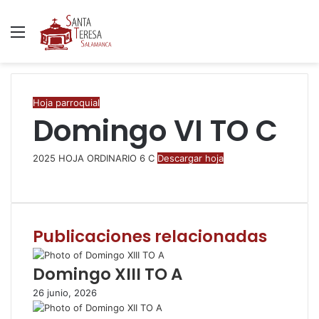
Menú
B
p
Hoja parroquial
Domingo VI TO C
2025 HOJA ORDINARIO 6 C
Descargar hoja
F
T
W
C
I
a
w
h
o
m
c
i
a
m
p
e
t
t
p
r
Publicaciones relacionadas
b
t
s
a
i
o
e
A
r
m
o
r
p
t
i
Domingo XIII TO A
k
p
i
r
26 junio, 2026
r
p