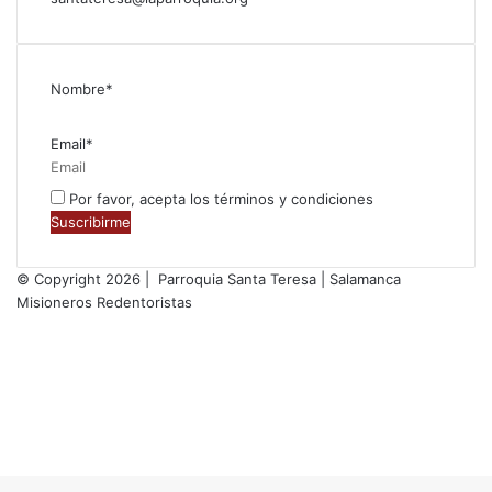
Nombre*
Email*
Por favor, acepta los términos y condiciones
© Copyright 2026 | Parroquia Santa Teresa | Salamanca
Misioneros Redentoristas
Facebook
Twitter
YouTube
Instagram
RSS
Facebook
Twitter
WhatsApp
Telegram
Botón
volver