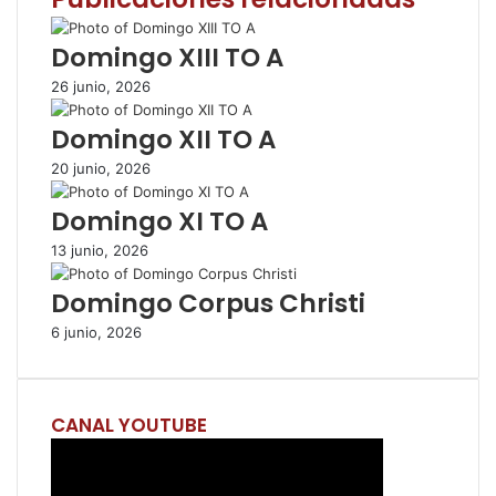
o
e
A
r
m
o
r
p
t
i
Domingo XIII TO A
k
p
i
r
26 junio, 2026
r
p
Domingo XII TO A
o
r
20 junio, 2026
c
o
Domingo XI TO A
r
r
13 junio, 2026
e
Domingo Corpus Christi
o
e
6 junio, 2026
l
e
c
t
CANAL YOUTUBE
r
ó
n