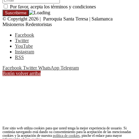
Por favor, acepta los términos y condiciones
© Copyright 2026 | Parroquia Santa Teresa | Salamanca
Misioneros Redentoristas
Facebook
Twitter
YouTube
Instagram
RSS
Facebook
Twitter
WhatsApp
Telegram
Botón volver arriba
Este sitio web utiliza cookies para que usted tenga la mejor experiencia de usuario. Si
continúa navegando está dando su consentimiento para la aceptación de las mencionadas
cookies y la aceptación de nuestra
política de cookies
, pinche el enlace para mayor