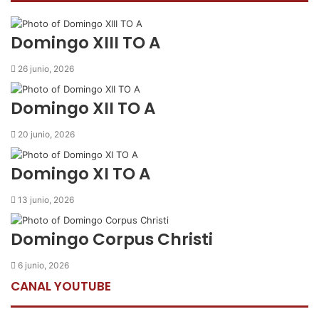
o
e
A
r
m
o
r
p
t
i
k
p
i
r
Domingo XIII TO A
r
p
26 junio, 2026
o
r
Domingo XII TO A
c
o
20 junio, 2026
r
r
Domingo XI TO A
e
o
13 junio, 2026
e
l
e
Domingo Corpus Christi
c
t
6 junio, 2026
r
CANAL YOUTUBE
ó
n