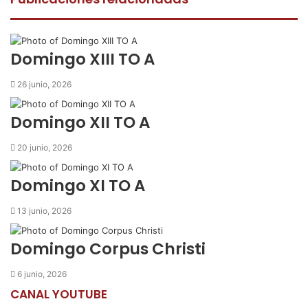
b
t
s
a
i
o
e
A
r
m
o
r
p
t
i
k
p
i
r
Domingo XIII TO A
r
p
26 junio, 2026
o
r
Domingo XII TO A
c
o
20 junio, 2026
r
r
Domingo XI TO A
e
o
13 junio, 2026
e
l
e
Domingo Corpus Christi
c
t
6 junio, 2026
r
CANAL YOUTUBE
ó