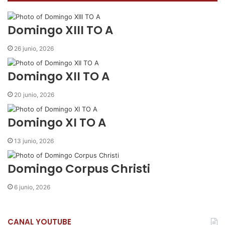
o
e
A
r
m
o
r
p
t
i
k
p
i
r
Domingo XIII TO A
r
p
26 junio, 2026
o
r
Domingo XII TO A
c
o
20 junio, 2026
r
r
Domingo XI TO A
e
o
13 junio, 2026
e
l
e
Domingo Corpus Christi
c
t
6 junio, 2026
r
ó
n
CANAL YOUTUBE