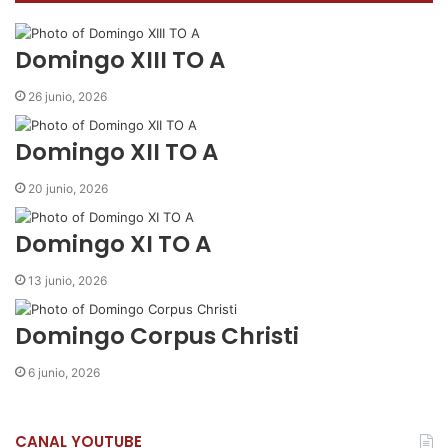
o
e
A
r
m
o
r
p
t
i
k
p
i
r
Domingo XIII TO A
r
p
26 junio, 2026
o
r
Domingo XII TO A
c
o
20 junio, 2026
r
r
Domingo XI TO A
e
o
13 junio, 2026
e
l
e
Domingo Corpus Christi
c
t
6 junio, 2026
r
ó
n
CANAL YOUTUBE