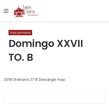
Menú
B
p
Hoja parroquial
Domingo XXVII
TO. B
2018 Ordinario 27 B
Descargar hoja
F
T
W
C
I
a
w
h
o
m
c
i
a
m
p