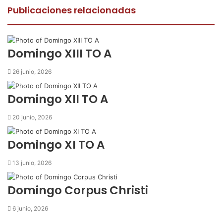
e
t
t
p
r
Publicaciones relacionadas
b
t
s
a
i
o
e
A
r
m
o
r
p
t
i
k
p
i
r
Domingo XIII TO A
r
p
26 junio, 2026
o
r
Domingo XII TO A
c
o
20 junio, 2026
r
r
Domingo XI TO A
e
o
13 junio, 2026
e
l
e
Domingo Corpus Christi
c
t
6 junio, 2026
r