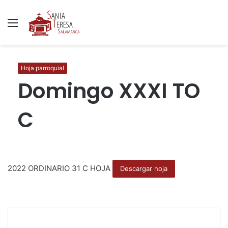
Menú
B
p
Hoja parroquial
Domingo XXXI TO
C
2022 ORDINARIO 31 C HOJA
Descargar hoja
F
T
W
C
I