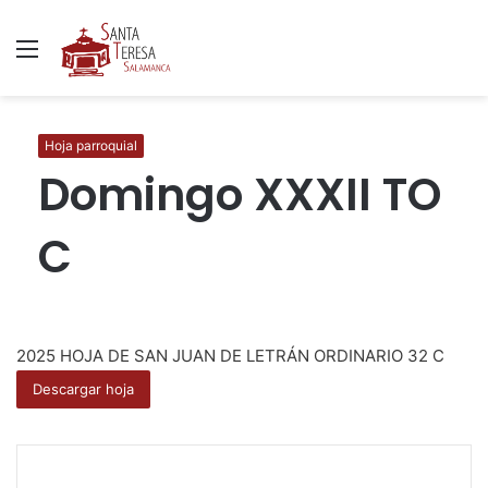
Menú
B
p
Hoja parroquial
Domingo XXXII TO
C
2025 HOJA DE SAN JUAN DE LETRÁN ORDINARIO 32 C
Descargar hoja
F
T
W
C
I