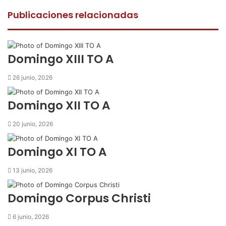
c
i
a
m
p
e
t
t
p
r
Publicaciones relacionadas
b
t
s
a
i
o
e
A
r
m
o
r
p
t
i
k
p
i
r
Domingo XIII TO A
r
p
26 junio, 2026
o
r
Domingo XII TO A
c
o
20 junio, 2026
r
r
Domingo XI TO A
e
o
13 junio, 2026
e
l
e
Domingo Corpus Christi
c
t
6 junio, 2026
r