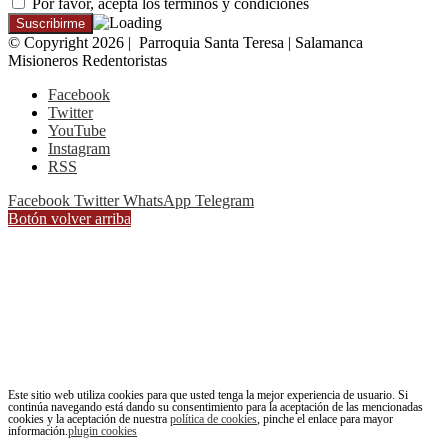
Por favor, acepta los términos y condiciones
© Copyright 2026 | Parroquia Santa Teresa | Salamanca
Misioneros Redentoristas
Facebook
Twitter
YouTube
Instagram
RSS
Facebook
Twitter
WhatsApp
Telegram
Botón volver arriba
Este sitio web utiliza cookies para que usted tenga la mejor experiencia de usuario. Si
continúa navegando está dando su consentimiento para la aceptación de las mencionadas
cookies y la aceptación de nuestra
política de cookies
, pinche el enlace para mayor
información.
plugin cookies