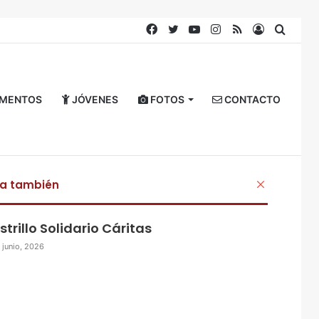
Facebook
Twitter
YouTube
Instagram
RSS
Acceso
Busca
por
MENTOS
JÓVENES
FOTOS
CONTACTO
ra también
C
e
r
strillo Solidario Cáritas
r
a
 junio, 2026
r