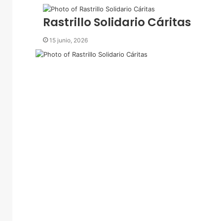
e
c
Rastrillo Solidario Cáritas
t
r
15 junio, 2026
ó
n
i
c
o