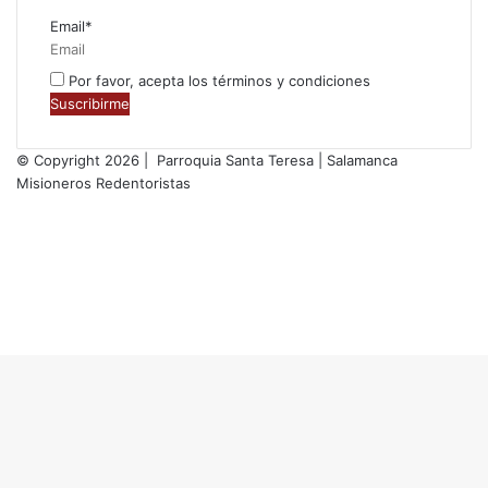
Email*
Por favor, acepta los términos y condiciones
© Copyright 2026 | Parroquia Santa Teresa | Salamanca
Misioneros Redentoristas
Facebook
Twitter
YouTube
Instagram
RSS
Facebook
Twitter
WhatsApp
Telegram
Botón
volver
arriba