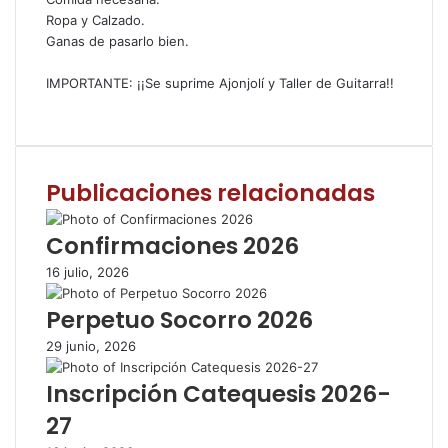
Ropa y Calzado.
Ganas de pasarlo bien.
IMPORTANTE: ¡¡Se suprime Ajonjolí y Taller de Guitarra!!
F
T
W
C
I
a
w
h
o
m
c
i
a
m
p
e
t
t
p
r
Publicaciones relacionadas
b
t
s
a
i
o
e
A
r
m
o
r
p
t
i
Confirmaciones 2026
k
p
i
r
16 julio, 2026
r
p
Perpetuo Socorro 2026
o
r
29 junio, 2026
c
o
Inscripción Catequesis 2026-
r
27
r
e