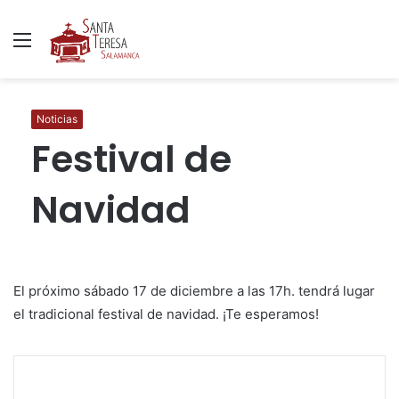
Menú
B
p
Noticias
Festival de
Navidad
El próximo sábado 17 de diciembre a las 17h. tendrá lugar
el tradicional festival de navidad. ¡Te esperamos!
F
T
W
C
I
a
w
h
o
m