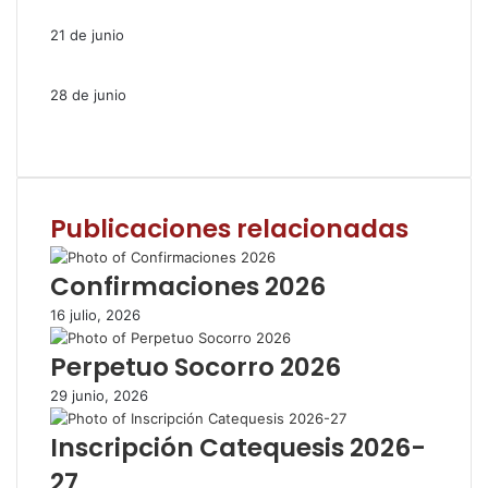
21 de junio
28 de junio
F
T
W
C
I
a
w
h
o
m
c
i
a
m
p
e
t
t
p
r
Publicaciones relacionadas
b
t
s
a
i
o
e
A
r
m
o
r
p
t
i
Confirmaciones 2026
k
p
i
r
16 julio, 2026
r
p
Perpetuo Socorro 2026
o
r
29 junio, 2026
c
o
Inscripción Catequesis 2026-
r
27
r