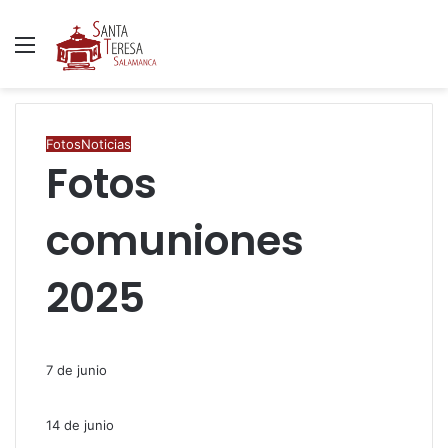
Menú
B
p
Fotos
Noticias
Fotos
comuniones
2025
7 de junio
14 de junio