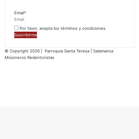
Email*
Por favor, acepta los términos y condiciones
© Copyright 2026 | Parroquia Santa Teresa | Salamanca
Misioneros Redentoristas
Facebook
Twitter
YouTube
Instagram
RSS
Facebook
Twitter
WhatsApp
Telegram
Botón
volver
arriba