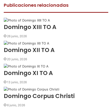
e
t
t
p
r
Publicaciones relacionadas
b
t
s
a
i
o
e
A
r
m
o
r
p
t
i
k
p
i
r
Domingo XIII TO A
r
p
26 junio, 2026
o
r
Domingo XII TO A
c
o
20 junio, 2026
r
r
Domingo XI TO A
e
o
13 junio, 2026
e
l
e
Domingo Corpus Christi
c
t
6 junio, 2026
r