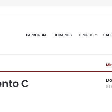
PARROQUIA
HORARIOS
GRUPOS
SAC
Mi
C
e
ento C
Do
r
r
6 
a
r