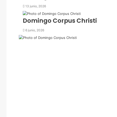
e
13 junio, 2026
l
e
c
Domingo Corpus Christi
t
r
6 junio, 2026
ó
n
i
c
o