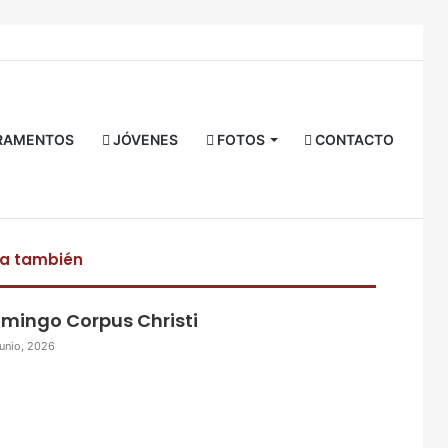
Facebook
Twitter
YouTube
Instagram
RSS
Acceso
Buscar
por
RAMENTOS
JÓVENES
FOTOS
CONTACTO
ra también
mingo Corpus Christi
junio, 2026