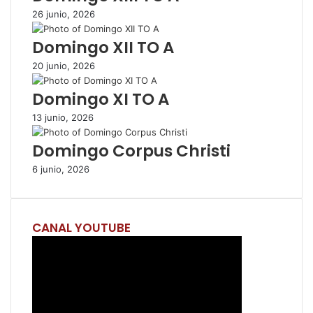
26 junio, 2026
r
p
Domingo XII TO A
o
r
20 junio, 2026
c
o
Domingo XI TO A
r
r
13 junio, 2026
e
Domingo Corpus Christi
o
e
6 junio, 2026
l
e
c
t
CANAL YOUTUBE
r
ó
n
i
c
o