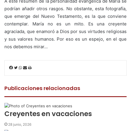
A este resumen de la personalidad evangélica de María se
podrían añadir otros rasgos. No obstante, esta fotografía,
que emerge del Nuevo Testamento, es la que conviene
contemplar. María no es un mito. Es una creyente
agraciada, que enamoró a Dios por sus virtudes religiosas
y sus valores humanos. Por eso es un espejo, en el que
nos debemos mirar…
F
T
W
C
I
a
w
h
o
m
c
i
a
m
p
e
t
t
p
r
Publicaciones relacionadas
b
t
s
a
i
o
e
A
r
m
o
r
p
t
i
k
p
i
r
Creyentes en vacaciones
r
p
28 junio, 2026
o