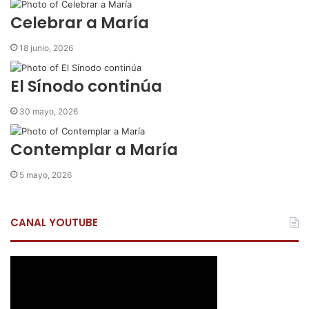
r
Celebrar a María
c
o
18 junio, 2026
r
r
El Sínodo continúa
e
o
30 mayo, 2026
e
l
e
Contemplar a María
c
t
5 mayo, 2026
r
ó
n
CANAL YOUTUBE
i
c
o